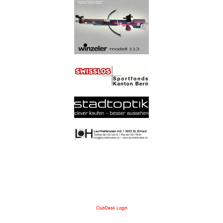
ClubDesk Login