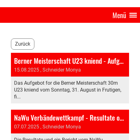
Menü
Zurück
Berner Meisterschaft U23 kniend - Aufgebot online
15.08.2025
, Schneider Monya
Das Aufgebot for die Berner Meisterschaft 30m
U23 kniend vom Sonntag, 31. August in Frutigen,
fi...
NaWu Verbändewettkampf - Resultate online
07.07.2025
, Schneider Monya
Die Resultate und ein Bericht vom NaWu